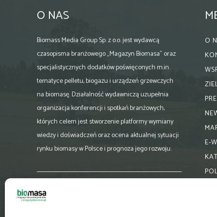
O NAS
M
Biomass Media Group Sp. z o.o. jest wydawcą
O 
czasopisma branżowego „Magazyn Biomasa” oraz
KO
specjalistycznych dodatków poświęconych m.in.
WS
tematyce pelletu, biogazu i urządzeń grzewczych
ZI
na biomasę. Działalność wydawniczą uzupełnia
PR
organizacja konferencji i spotkań branżowych,
NE
których celem jest stworzenie platformy wymiany
MA
wiedzy i doświadczeń oraz ocena aktualnej sytuacji
E-
rynku biomasy w Polsce i prognoza jego rozwoju.
KA
PO
Skontaktuj się z nami:
biuro@magazynbiomasa.pl