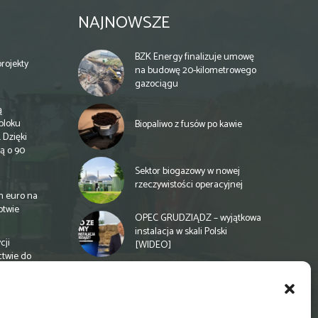
NAJNOWSZE
BZK Energy finalizuje umowę
rojekty
na budowę 20-kilometrowego
gazociągu
ą
bloku
Biopaliwo z fusów po kawie
 Dzięki
ą o 90
Sektor biogazowy w nowej
rzeczywistości operacyjnej
n euro na
otwie
OPEC GRUDZIĄDZ – wyjątkowa
instalacja w skali Polski
cji
[WIDEO]
ctwie do
Spółdzielnia energetyczna w
Gminie Zbuczyn chce mieć
biogazownię rolniczą
a
e