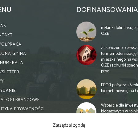
ENU
DOFINANSOWANIA
NAS
mBank dofinansuje p
OZE
NTAKT
PÓŁPRACA
Zakończono pierwsz
termomodernizację 
ELONA GMINA
mieszkalnego na wsi.
ENUMERATA
OZE rachunki spadn
proc.
WSLETTER
PY
EBOR pożycza 26 ml
WYDANIE
biometanownię na Ł
TALOGI BRANŻOWE
Wsparcie dla inwesty
LITYKA PRYWATNOŚCI
biogazowych w rolni
zmiany
Zarządzaj zgodą
Banki otwierają się n
inwestycje biogazow