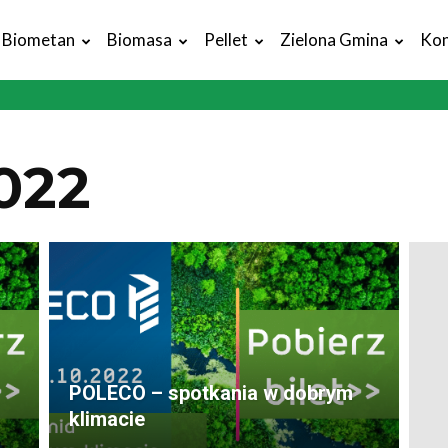
Biometan
Biomasa
Pellet
Zielona Gmina
Kon
022
POLECO – spotkania w dobrym
klimacie