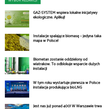
WYBÓR REDAKCJI
GAZ-SYSTEM wspiera lokalne inicjatywy
ekologiczne. Aplikuj!
Instalacje spalające biomasę – jedyna taka
mapa w Polsce!
Biometan zostanie oddzielony od
wiatraków. To odblokuje wsparcie dużych
instalacji
W tym roku wystartuje pierwsza w Polsce
instalacja produkująca bioLNG
Jest nas już ponad 400! W Warszawie trwa