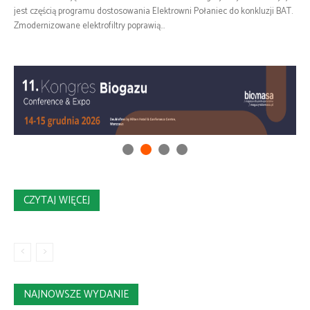
jest częścią programu dostosowania Elektrowni Połaniec do konkluzji BAT.
Zmodernizowane elektrofiltry poprawią...
CZYTAJ WIĘCEJ
NAJNOWSZE WYDANIE