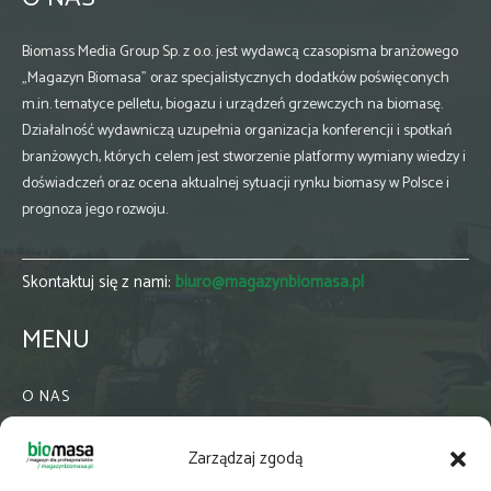
Biomass Media Group Sp. z o.o. jest wydawcą czasopisma branżowego
„Magazyn Biomasa” oraz specjalistycznych dodatków poświęconych
m.in. tematyce pelletu, biogazu i urządzeń grzewczych na biomasę.
Działalność wydawniczą uzupełnia organizacja konferencji i spotkań
branżowych, których celem jest stworzenie platformy wymiany wiedzy i
doświadczeń oraz ocena aktualnej sytuacji rynku biomasy w Polsce i
prognoza jego rozwoju.
Skontaktuj się z nami:
biuro@magazynbiomasa.pl
MENU
O NAS
KONTAKT
Zarządzaj zgodą
WSPÓŁPRACA