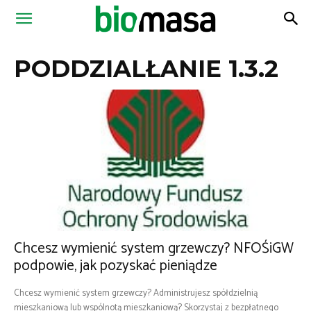
Magazyn
PODDZIALŁANIE 1.3.2
Biomasa
Chcesz wymienić system grzewczy? NFOŚiGW
podpowie, jak pozyskać pieniądze
Chcesz wymienić system grzewczy? Administrujesz spółdzielnią
mieszkaniową lub wspólnotą mieszkaniową? Skorzystaj z bezpłatnego