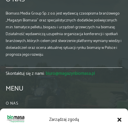
Biomass Media Group Sp. z o.o. jest wydawcą czasopisma branżowego
„Magazyn Biomasa” oraz specjalistycznych dodatków poświęconych
m.in. tematyce pelletu, biogazu i urządzeń grzewczych na biomasę.
Działalność wydawniczą uzupełnia organizacja konferencji i spotkań
branżowych, których celem jest stworzenie platformy wymiany wiedzy i
doświadczeń oraz ocena aktualnej sytuacji rynku biomasy w Polsce i
prognoza jego rozwoju.
Skontaktuj się z nami:
biuro@magazynbiomasa.pl
MENU
O NAS
KONTAKT
Zarządzaj zgodą
WSPÓŁPRACA