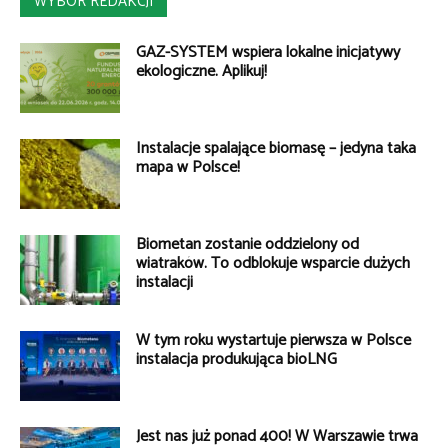
WYBÓR REDAKCJI
GAZ-SYSTEM wspiera lokalne inicjatywy
ekologiczne. Aplikuj!
Instalacje spalające biomasę – jedyna taka
mapa w Polsce!
Biometan zostanie oddzielony od
wiatraków. To odblokuje wsparcie dużych
instalacji
W tym roku wystartuje pierwsza w Polsce
instalacja produkująca bioLNG
Jest nas już ponad 400! W Warszawie trwa