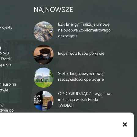
NAJNOWSZE
BZK Energy finalizuje umowę
rojekty
na budowę 20-kilometrowego
gazociągu
ą
bloku
Biopaliwo z fusów po kawie
 Dzięki
ą o 90
Sektor biogazowy w nowej
rzeczywistości operacyjnej
n euro na
otwie
OPEC GRUDZIĄDZ – wyjątkowa
instalacja w skali Polski
cji
[WIDEO]
ctwie do
Spółdzielnia energetyczna w
Gminie Zbuczyn chce mieć
biogazownię rolniczą
a
e