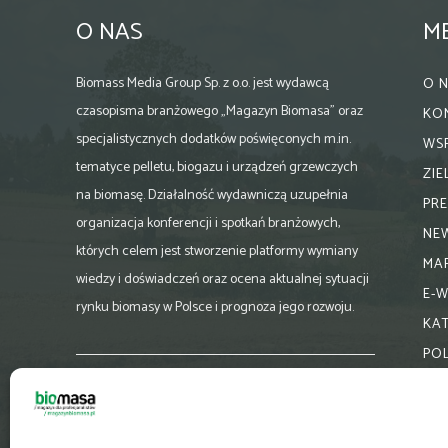
O NAS
M
Biomass Media Group Sp. z o.o. jest wydawcą
O 
czasopisma branżowego „Magazyn Biomasa” oraz
KO
specjalistycznych dodatków poświęconych m.in.
WS
tematyce pelletu, biogazu i urządzeń grzewczych
ZI
na biomasę. Działalność wydawniczą uzupełnia
PR
organizacja konferencji i spotkań branżowych,
NE
których celem jest stworzenie platformy wymiany
MA
wiedzy i doświadczeń oraz ocena aktualnej sytuacji
E-
rynku biomasy w Polsce i prognoza jego rozwoju.
KA
PO
Skontaktuj się z nami:
biuro@magazynbiomasa.pl