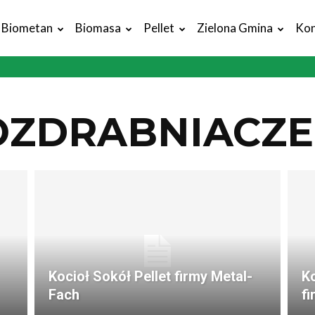
Biometan
Biomasa
Pellet
Zielona Gmina
Kon
OZDRABNIACZE
Kocioł Sokół Pellet firmy Metal-
Ko
Fach
fi