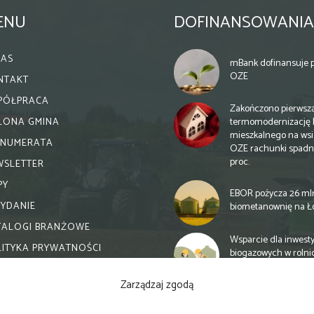
ENU
DOFINANSOWANIA
NAS
mBank dofinansuje p
OZE
NTAKT
PÓŁPRACA
Zakończono pierwsz
termomodernizację 
ELONA GMINA
mieszkalnego na wsi.
ENUMERATA
OZE rachunki spadn
proc.
WSLETTER
PY
EBOR pożycza 26 ml
WYDANIE
biometanownię na Ł
TALOGI BRANŻOWE
Wsparcie dla inwesty
LITYKA PRYWATNOŚCI
biogazowych w rolni
zmiany
Zarządzaj zgodą
Banki otwierają się n
inwestycje biogazow