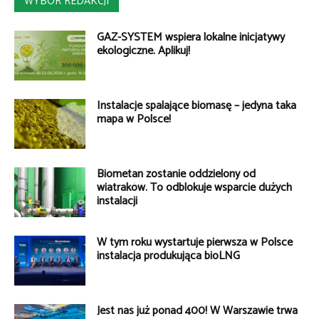
WYBÓR REDAKCJI
GAZ-SYSTEM wspiera lokalne inicjatywy
ekologiczne. Aplikuj!
Instalacje spalające biomasę – jedyna taka
mapa w Polsce!
Biometan zostanie oddzielony od
wiatraków. To odblokuje wsparcie dużych
instalacji
W tym roku wystartuje pierwsza w Polsce
instalacja produkująca bioLNG
Jest nas już ponad 400! W Warszawie trwa