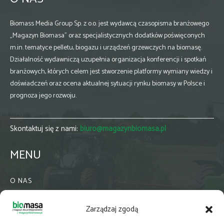
Biomass Media Group Sp. z o.o. jest wydawcą czasopisma branżowego
„Magazyn Biomasa” oraz specjalistycznych dodatków poświęconych
m.in. tematyce pelletu, biogazu i urządzeń grzewczych na biomasę.
Działalność wydawniczą uzupełnia organizacja konferencji i spotkań
branżowych, których celem jest stworzenie platformy wymiany wiedzy i
doświadczeń oraz ocena aktualnej sytuacji rynku biomasy w Polsce i
prognoza jego rozwoju.
Skontaktuj się z nami:
biuro@magazynbiomasa.pl
MENU
O NAS
KONTAKT
Zarządzaj zgodą
WSPÓŁPRACA