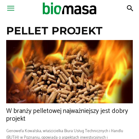
Magazyn
PELLET PROJEKT
Biomasa
W branży pelletowej najważniejszy jest dobry
projekt
Genowefa Kowalska, właścicielka Biura Usług Technicznych i Handlu
(BUTiH) w Poznaniu, opowiada o aspektach inwestycyjnych i