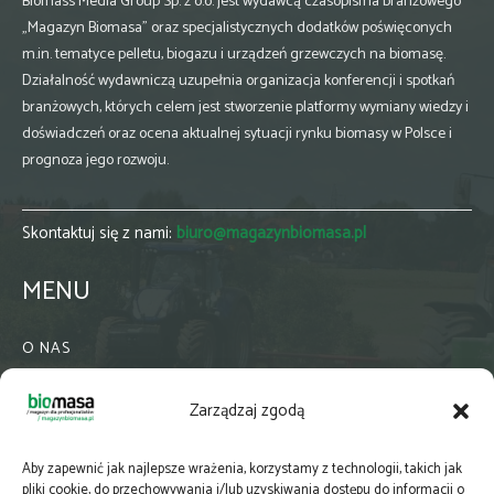
Biomass Media Group Sp. z o.o. jest wydawcą czasopisma branżowego
„Magazyn Biomasa” oraz specjalistycznych dodatków poświęconych
m.in. tematyce pelletu, biogazu i urządzeń grzewczych na biomasę.
Działalność wydawniczą uzupełnia organizacja konferencji i spotkań
branżowych, których celem jest stworzenie platformy wymiany wiedzy i
doświadczeń oraz ocena aktualnej sytuacji rynku biomasy w Polsce i
prognoza jego rozwoju.
Skontaktuj się z nami:
biuro@magazynbiomasa.pl
MENU
O NAS
KONTAKT
Zarządzaj zgodą
WSPÓŁPRACA
ZIELONA GMINA
Aby zapewnić jak najlepsze wrażenia, korzystamy z technologii, takich jak
PRENUMERATA
pliki cookie, do przechowywania i/lub uzyskiwania dostępu do informacji o