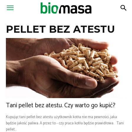
Magazyn
PELLET BEZ ATESTU
Biomasa
Tani pellet bez atestu. Czy warto go kupić?
Kupując tani pellet bez atestu użytkownik kotła nie ma pewności, jaka
będzie jakość paliwa. A przez to - czy praca kotła będzie prawidłowa. Tani
pellet...