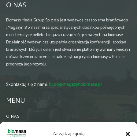
O NAS
Biomass Media Group Sp. z o.o. jest wydawcą czasopisma branżowego
„Magazyn Biomasa” oraz specjalistycznych dodatków poświęconych
m.in. tematyce pelletu, biogazu i urządzeń grzewczych na biomasę.
Działalność wydawniczą uzupełnia organizacja konferencji i spotkań
branżowych, których celem jest stworzenie platformy wymiany wiedzy i
doświadczeń oraz ocena aktualnej sytuacji rynku biomasy w Polsce i
prognoza jego rozwoju.
Skontaktuj się z nami:
biuro@magazynbiomasa.pl
MENU
O NAS
KONTAKT
Zarządzaj zgodą
WSPÓŁPRACA