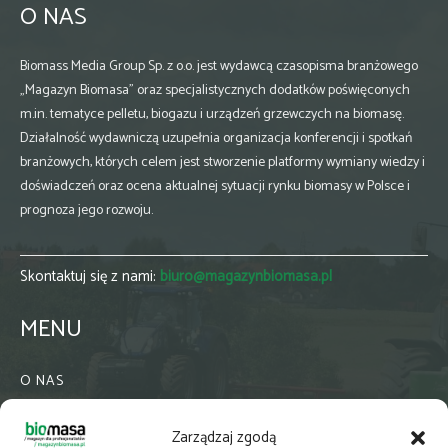
O NAS
Biomass Media Group Sp. z o.o. jest wydawcą czasopisma branżowego
„Magazyn Biomasa” oraz specjalistycznych dodatków poświęconych
m.in. tematyce pelletu, biogazu i urządzeń grzewczych na biomasę.
Działalność wydawniczą uzupełnia organizacja konferencji i spotkań
branżowych, których celem jest stworzenie platformy wymiany wiedzy i
doświadczeń oraz ocena aktualnej sytuacji rynku biomasy w Polsce i
prognoza jego rozwoju.
Skontaktuj się z nami:
biuro@magazynbiomasa.pl
MENU
O NAS
KONTAKT
Zarządzaj zgodą
WSPÓŁPRACA