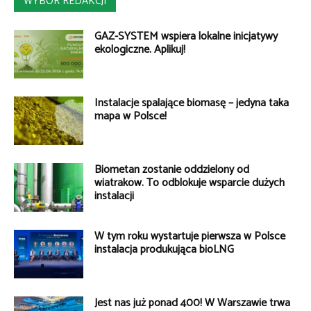
WYBÓR REDAKCJI
GAZ-SYSTEM wspiera lokalne inicjatywy
ekologiczne. Aplikuj!
Instalacje spalające biomasę – jedyna taka
mapa w Polsce!
Biometan zostanie oddzielony od
wiatraków. To odblokuje wsparcie dużych
instalacji
W tym roku wystartuje pierwsza w Polsce
instalacja produkująca bioLNG
Jest nas już ponad 400! W Warszawie trwa