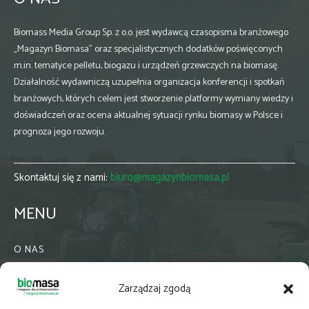
Biomass Media Group Sp. z o.o. jest wydawcą czasopisma branżowego
„Magazyn Biomasa” oraz specjalistycznych dodatków poświęconych
m.in. tematyce pelletu, biogazu i urządzeń grzewczych na biomasę.
Działalność wydawniczą uzupełnia organizacja konferencji i spotkań
branżowych, których celem jest stworzenie platformy wymiany wiedzy i
doświadczeń oraz ocena aktualnej sytuacji rynku biomasy w Polsce i
prognoza jego rozwoju.
Skontaktuj się z nami:
biuro@magazynbiomasa.pl
MENU
O NAS
KONTAKT
Zarządzaj zgodą
WSPÓŁPRACA