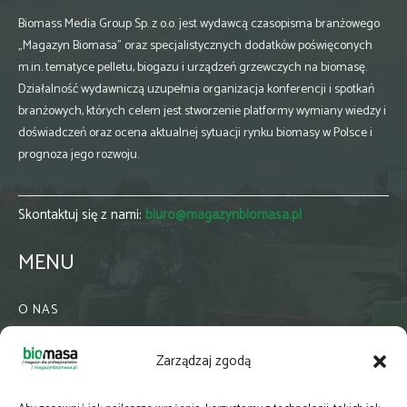
Biomass Media Group Sp. z o.o. jest wydawcą czasopisma branżowego
„Magazyn Biomasa” oraz specjalistycznych dodatków poświęconych
m.in. tematyce pelletu, biogazu i urządzeń grzewczych na biomasę.
Działalność wydawniczą uzupełnia organizacja konferencji i spotkań
branżowych, których celem jest stworzenie platformy wymiany wiedzy i
doświadczeń oraz ocena aktualnej sytuacji rynku biomasy w Polsce i
prognoza jego rozwoju.
Skontaktuj się z nami:
biuro@magazynbiomasa.pl
MENU
O NAS
KONTAKT
Zarządzaj zgodą
WSPÓŁPRACA
ZIELONA GMINA