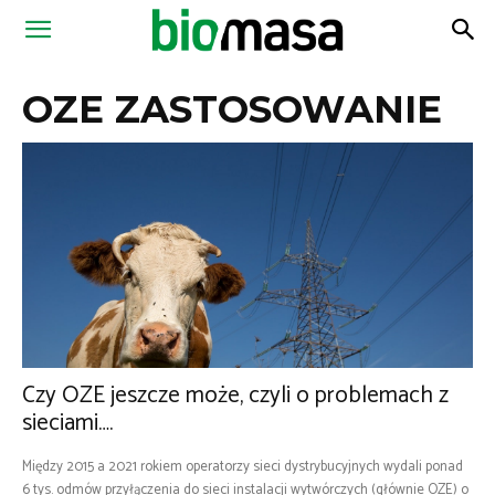
Magazyn
OZE ZASTOSOWANIE
Biomasa
Czy OZE jeszcze może, czyli o problemach z
sieciami….
Między 2015 a 2021 rokiem operatorzy sieci dystrybucyjnych wydali ponad
6 tys. odmów przyłączenia do sieci instalacji wytwórczych (głównie OZE) o