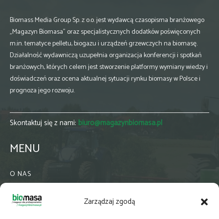
Biomass Media Group Sp. z o.o. jest wydawcą czasopisma branżowego
„Magazyn Biomasa” oraz specjalistycznych dodatków poświęconych
m.in. tematyce pelletu, biogazu i urządzeń grzewczych na biomasę.
Działalność wydawniczą uzupełnia organizacja konferencji i spotkań
branżowych, których celem jest stworzenie platformy wymiany wiedzy i
doświadczeń oraz ocena aktualnej sytuacji rynku biomasy w Polsce i
prognoza jego rozwoju.
Skontaktuj się z nami:
biuro@magazynbiomasa.pl
MENU
O NAS
KONTAKT
Zarządzaj zgodą
WSPÓŁPRACA
ZIELONA GMINA