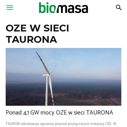
Magazyn
OZE W SIECI
Biomasa
TAURONA
Ponad 4,1 GW mocy OZE w sieci TAURONA
TAURON odnotowuje ogromny przyrost przyłączanych instalacji OZE. W