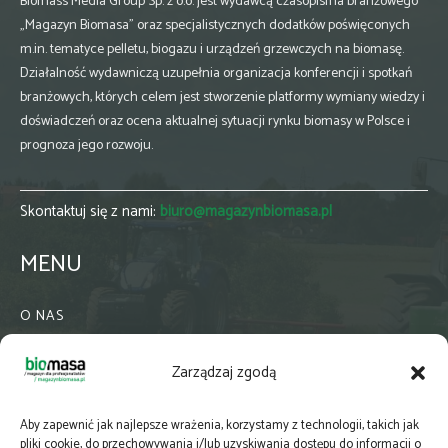
Biomass Media Group Sp. z o.o. jest wydawcą czasopisma branżowego
„Magazyn Biomasa” oraz specjalistycznych dodatków poświęconych
m.in. tematyce pelletu, biogazu i urządzeń grzewczych na biomasę.
Działalność wydawniczą uzupełnia organizacja konferencji i spotkań
branżowych, których celem jest stworzenie platformy wymiany wiedzy i
doświadczeń oraz ocena aktualnej sytuacji rynku biomasy w Polsce i
prognoza jego rozwoju.
Skontaktuj się z nami:
biuro@magazynbiomasa.pl
MENU
O NAS
KONTAKT
Zarządzaj zgodą
WSPÓŁPRACA
ZIELONA GMINA
Aby zapewnić jak najlepsze wrażenia, korzystamy z technologii, takich jak
PRENUMERATA
pliki cookie, do przechowywania i/lub uzyskiwania dostępu do informacji o