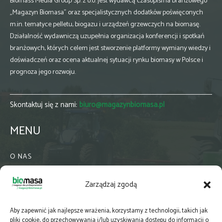
Biomass Media Group Sp. z o.o. jest wydawcą czasopisma branżowego
„Magazyn Biomasa” oraz specjalistycznych dodatków poświęconych
m.in. tematyce pelletu, biogazu i urządzeń grzewczych na biomasę.
Działalność wydawniczą uzupełnia organizacja konferencji i spotkań
branżowych, których celem jest stworzenie platformy wymiany wiedzy i
doświadczeń oraz ocena aktualnej sytuacji rynku biomasy w Polsce i
prognoza jego rozwoju.
Skontaktuj się z nami:
biuro@magazynbiomasa.pl
MENU
O NAS
KONTAKT
Zarządzaj zgodą
WSPÓŁPRACA
ZIELONA GMINA
Aby zapewnić jak najlepsze wrażenia, korzystamy z technologii, takich jak
PRENUMERATA
pliki cookie, do przechowywania i/lub uzyskiwania dostępu do informacji o