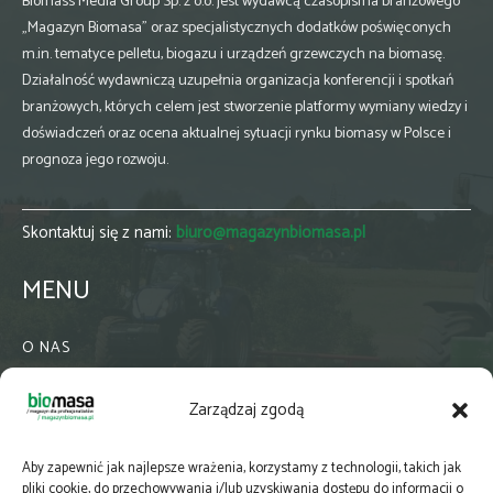
Biomass Media Group Sp. z o.o. jest wydawcą czasopisma branżowego
„Magazyn Biomasa” oraz specjalistycznych dodatków poświęconych
m.in. tematyce pelletu, biogazu i urządzeń grzewczych na biomasę.
Działalność wydawniczą uzupełnia organizacja konferencji i spotkań
branżowych, których celem jest stworzenie platformy wymiany wiedzy i
doświadczeń oraz ocena aktualnej sytuacji rynku biomasy w Polsce i
prognoza jego rozwoju.
Skontaktuj się z nami:
biuro@magazynbiomasa.pl
MENU
O NAS
KONTAKT
Zarządzaj zgodą
WSPÓŁPRACA
ZIELONA GMINA
Aby zapewnić jak najlepsze wrażenia, korzystamy z technologii, takich jak
PRENUMERATA
pliki cookie, do przechowywania i/lub uzyskiwania dostępu do informacji o