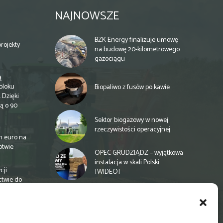
NAJNOWSZE
BZK Energy finalizuje umowę
rojekty
na budowę 20-kilometrowego
gazociągu
ą
bloku
Biopaliwo z fusów po kawie
 Dzięki
ą o 90
Sektor biogazowy w nowej
rzeczywistości operacyjnej
n euro na
otwie
OPEC GRUDZIĄDZ – wyjątkowa
instalacja w skali Polski
cji
[WIDEO]
ctwie do
Spółdzielnia energetyczna w
Gminie Zbuczyn chce mieć
biogazownię rolniczą
a
e