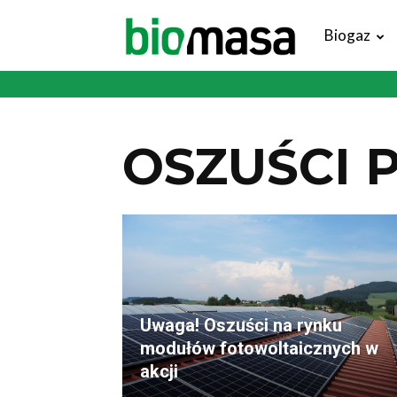
Magazyn
Biogaz
Biomasa
OSZUŚCI 
Uwaga! Oszuści na rynku
modułów fotowoltaicznych w
akcji