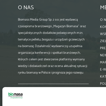
O NAS
M
Biomass Media Group Sp. z o.o. jest wydawcą
O 
czasopisma branżowego „Magazyn Biomasa” oraz
KO
specjalistycznych dodatków poświęconych m.in.
WS
tematyce pelletu, biogazu i urządzeń grzewczych
ZI
na biomasę. Działalność wydawniczą uzupełnia
PR
organizacja konferencji i spotkań branżowych,
NE
których celem jest stworzenie platformy wymiany
MA
wiedzy i doświadczeń oraz ocena aktualnej sytuacji
E-
rynku biomasy w Polsce i prognoza jego rozwoju.
KA
PO
Skontaktuj się z nami:
biuro@magazynbiomasa.pl