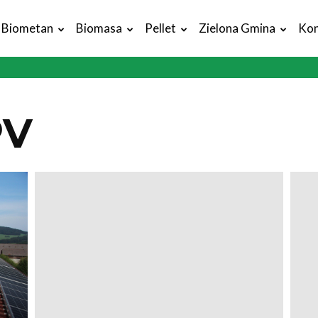
Biometan
Biomasa
Pellet
Zielona Gmina
Kon
PV