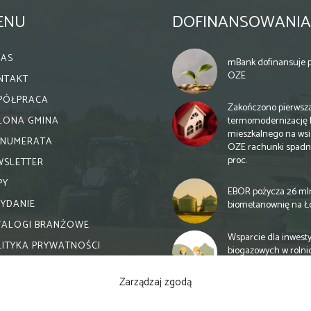
ENU
DOFINANSOWANIA
NAS
mBank dofinansuje p
OZE
NTAKT
PÓŁPRACA
Zakończono pierwsz
termomodernizację 
ELONA GMINA
mieszkalnego na wsi.
ENUMERATA
OZE rachunki spadn
proc.
WSLETTER
PY
EBOR pożycza 26 ml
WYDANIE
biometanownię na Ł
TALOGI BRANŻOWE
Wsparcie dla inwesty
LITYKA PRYWATNOŚCI
biogazowych w rolni
zmiany
Zarządzaj zgodą
Banki otwierają się n
inwestycje biogazow