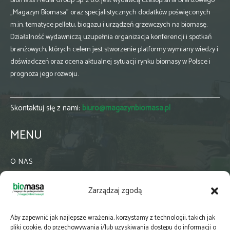
Biomass Media Group Sp. z o.o. jest wydawcą czasopisma branżowego
„Magazyn Biomasa” oraz specjalistycznych dodatków poświęconych
m.in. tematyce pelletu, biogazu i urządzeń grzewczych na biomasę.
Działalność wydawniczą uzupełnia organizacja konferencji i spotkań
branżowych, których celem jest stworzenie platformy wymiany wiedzy i
doświadczeń oraz ocena aktualnej sytuacji rynku biomasy w Polsce i
prognoza jego rozwoju.
Skontaktuj się z nami:
biuro@magazynbiomasa.pl
MENU
O NAS
KONTAKT
Zarządzaj zgodą
WSPÓŁPRACA
ZIELONA GMINA
Aby zapewnić jak najlepsze wrażenia, korzystamy z technologii, takich jak
PRENUMERATA
pliki cookie, do przechowywania i/lub uzyskiwania dostępu do informacji o