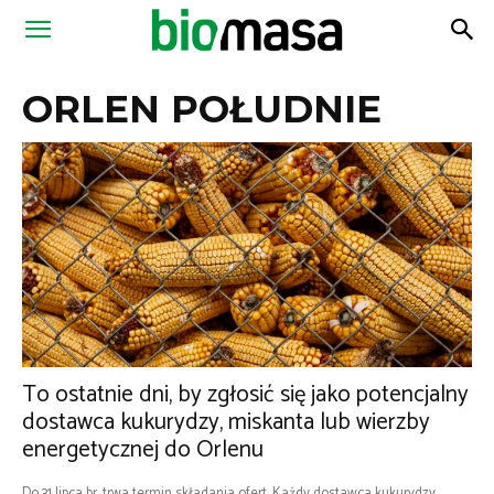
Magazyn
ORLEN POŁUDNIE
Biomasa
To ostatnie dni, by zgłosić się jako potencjalny
dostawca kukurydzy, miskanta lub wierzby
energetycznej do Orlenu
Do 31 lipca br. trwa termin składania ofert. Każdy dostawca kukurydzy,