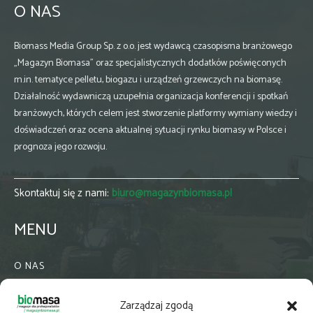
O NAS
Biomass Media Group Sp. z o.o. jest wydawcą czasopisma branżowego
„Magazyn Biomasa” oraz specjalistycznych dodatków poświęconych
m.in. tematyce pelletu, biogazu i urządzeń grzewczych na biomasę.
Działalność wydawniczą uzupełnia organizacja konferencji i spotkań
branżowych, których celem jest stworzenie platformy wymiany wiedzy i
doświadczeń oraz ocena aktualnej sytuacji rynku biomasy w Polsce i
prognoza jego rozwoju.
Skontaktuj się z nami:
biuro@magazynbiomasa.pl
MENU
O NAS
KONTAKT
Zarządzaj zgodą
WSPÓŁPRACA