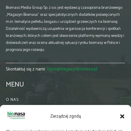
Biomass Media Group Sp. z o.o. jest wydawcą czasopisma branżowego
„Magazyn Biomasa” oraz specjalistycznych dodatków poświęconych
m.in. tematyce pelletu, biogazu i urządzeń grzewczych na biomasę.
Działalność wydawniczą uzupełnia organizacja konferencji i spotkań
branżowych, których celem jest stworzenie platformy wymiany wiedzy i
doświadczeń oraz ocena aktualnej sytuacji rynku biomasy w Polsce i
prognoza jego rozwoju.
Skontaktuj się z nami:
biuro@magazynbiomasa.pl
MENU
O NAS
KONTAKT
Zarządzaj zgodą
WSPÓŁPRACA
ZIELONA GMINA