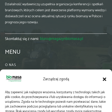
Działalność wydawniczą uzupełnia organizacja konferencji i spotkań
branżowych, których celem jest stworzenie platformy wymiany wiedzy i
doświadczeń oraz ocena aktualnej sytuacji rynku biomasy w Polsce i
prognoza jego rozwoju.
Skontaktuj się z nami:
biuro@magazynbiomasa.pl
MENU
O NAS
KONTAKT
Zarządzaj zgodą
WSPÓŁPRACA
ZIELONA GMINA
Aby zapewnić jak najlepsze wrażenia, korzystamy z technologii, takich jak
PRENUMERATA
pliki cookie, do przechowywania i/lub uzyskiwania dostępu do informacji o
urządzeniu. Zgoda na te technologie pozwoli nam przetwarzać dane, takie
NEWSLETTER
jak zachowanie podczas przeglądania lub unikalne identyfikatory na tej
MAPY
stronie. Brak wyrażenia zgody lub wycofanie zgody może niekorzystnie