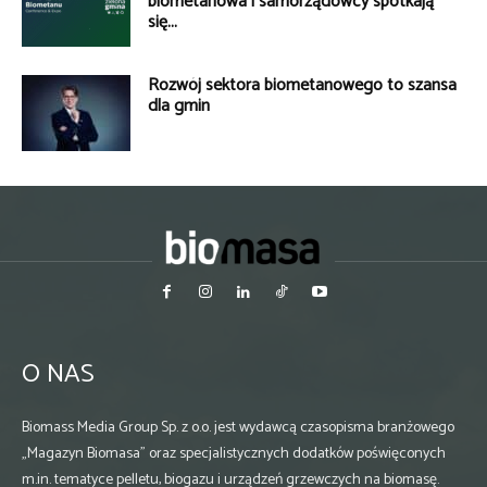
biometanowa i samorządowcy spotkają
się...
Rozwój sektora biometanowego to szansa
dla gmin
O NAS
Biomass Media Group Sp. z o.o. jest wydawcą czasopisma branżowego
„Magazyn Biomasa” oraz specjalistycznych dodatków poświęconych
m.in. tematyce pelletu, biogazu i urządzeń grzewczych na biomasę.