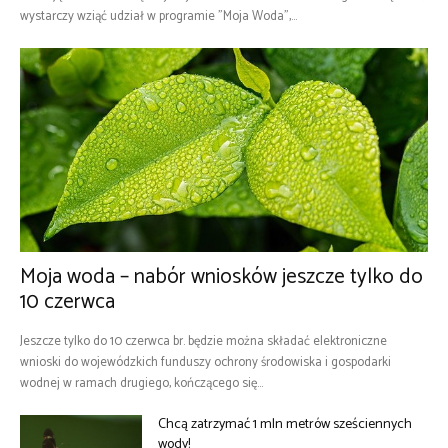
wystarczy wziąć udział w programie "Moja Woda",...
Moja woda – nabór wniosków jeszcze tylko do
10 czerwca
Jeszcze tylko do 10 czerwca br. będzie można składać elektroniczne
wnioski do wojewódzkich funduszy ochrony środowiska i gospodarki
wodnej w ramach drugiego, kończącego się...
Chcą zatrzymać 1 mln metrów sześciennych
wody!