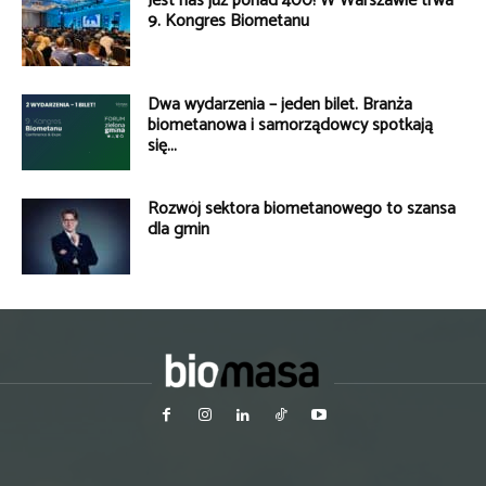
Jest nas już ponad 400! W Warszawie trwa
9. Kongres Biometanu
Dwa wydarzenia – jeden bilet. Branża
biometanowa i samorządowcy spotkają
się...
Rozwój sektora biometanowego to szansa
dla gmin