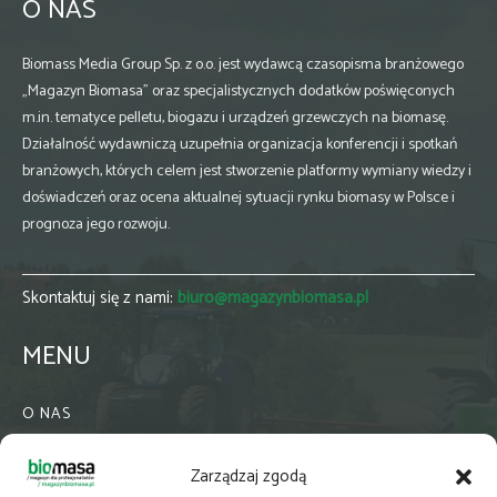
O NAS
Biomass Media Group Sp. z o.o. jest wydawcą czasopisma branżowego
„Magazyn Biomasa” oraz specjalistycznych dodatków poświęconych
m.in. tematyce pelletu, biogazu i urządzeń grzewczych na biomasę.
Działalność wydawniczą uzupełnia organizacja konferencji i spotkań
branżowych, których celem jest stworzenie platformy wymiany wiedzy i
doświadczeń oraz ocena aktualnej sytuacji rynku biomasy w Polsce i
prognoza jego rozwoju.
Skontaktuj się z nami:
biuro@magazynbiomasa.pl
MENU
O NAS
KONTAKT
Zarządzaj zgodą
WSPÓŁPRACA