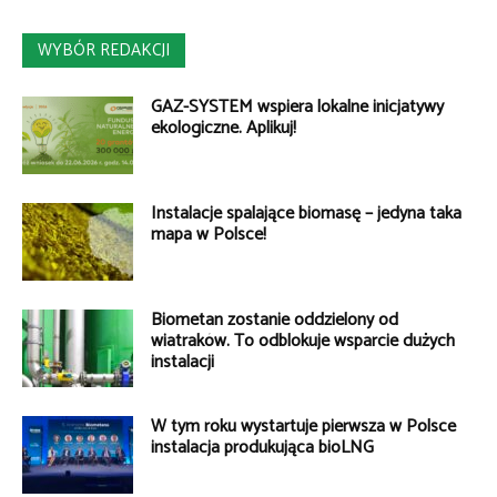
WYBÓR REDAKCJI
GAZ-SYSTEM wspiera lokalne inicjatywy
ekologiczne. Aplikuj!
Instalacje spalające biomasę – jedyna taka
mapa w Polsce!
Biometan zostanie oddzielony od
wiatraków. To odblokuje wsparcie dużych
instalacji
W tym roku wystartuje pierwsza w Polsce
instalacja produkująca bioLNG