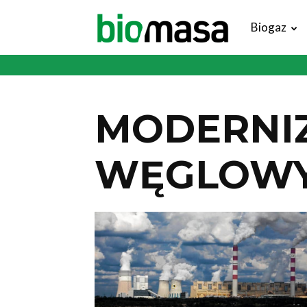
Magazyn
Biogaz
Biomasa
MODERNI
WĘGLOW