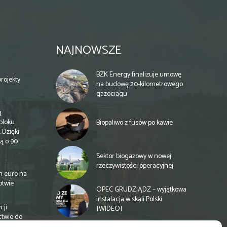
NAJNOWSZE
BZK Energy finalizuje umowę
rojekty
na budowę 20-kilometrowego
gazociągu
ą
bloku
Biopaliwo z fusów po kawie
 Dzięki
ą o 90
Sektor biogazowy w nowej
rzeczywistości operacyjnej
n euro na
otwie
OPEC GRUDZIĄDZ – wyjątkowa
instalacja w skali Polski
cji
[WIDEO]
ctwie do