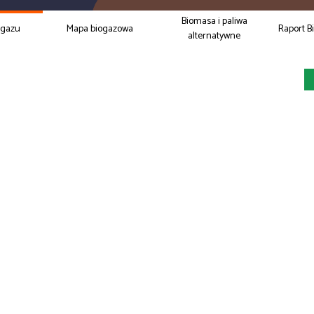
Biomasa i paliwa
ogazu
Mapa biogazowa
Raport B
alternatywne