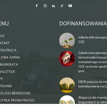
ENU
DOFINANSOWANIA
NAS
mBank dofinansuje p
OZE
NTAKT
PÓŁPRACA
Zakończono pierwsz
termomodernizację 
ELONA GMINA
mieszkalnego na wsi.
ENUMERATA
OZE rachunki spadn
proc.
WSLETTER
PY
EBOR pożycza 26 ml
WYDANIE
biometanownię na Ł
TALOGI BRANŻOWE
Wsparcie dla inwesty
LITYKA PRYWATNOŚCI
biogazowych w rolni
zmiany