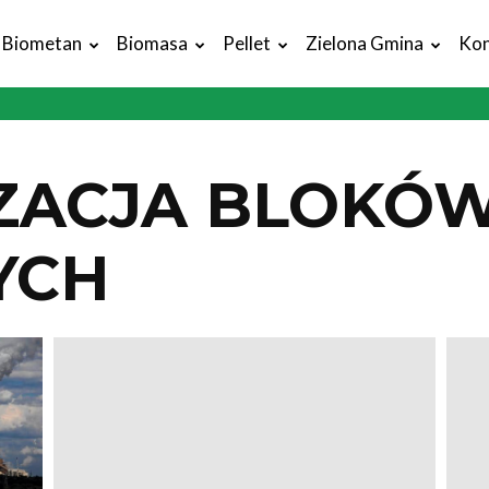
Biometan
Biomasa
Pellet
Zielona Gmina
Kon
ZACJA BLOKÓ
YCH