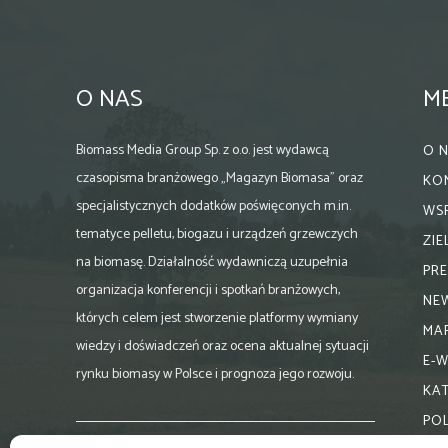
O NAS
M
Biomass Media Group Sp. z o.o. jest wydawcą
O 
czasopisma branżowego „Magazyn Biomasa” oraz
KO
specjalistycznych dodatków poświęconych m.in.
WS
tematyce pelletu, biogazu i urządzeń grzewczych
ZI
na biomasę. Działalność wydawniczą uzupełnia
PR
organizacja konferencji i spotkań branżowych,
NE
których celem jest stworzenie platformy wymiany
MA
wiedzy i doświadczeń oraz ocena aktualnej sytuacji
E-
rynku biomasy w Polsce i prognoza jego rozwoju.
KA
PO
Skontaktuj się z nami: