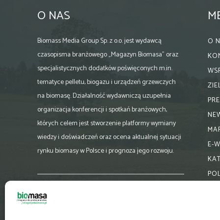
O NAS
M
Biomass Media Group Sp. z o.o. jest wydawcą
O 
czasopisma branżowego „Magazyn Biomasa” oraz
KO
specjalistycznych dodatków poświęconych m.in.
WS
tematyce pelletu, biogazu i urządzeń grzewczych
ZI
na biomasę. Działalność wydawniczą uzupełnia
PR
organizacja konferencji i spotkań branżowych,
NE
których celem jest stworzenie platformy wymiany
MA
wiedzy i doświadczeń oraz ocena aktualnej sytuacji
E-
rynku biomasy w Polsce i prognoza jego rozwoju.
KA
PO
Skontaktuj się z nami:
biuro@magazynbiomasa.pl