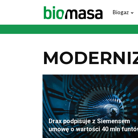
Magazyn
Biogaz
Biomasa
MODERNI
Drax podpisuje z Siemensem
umowę o wartości 40 mln funtó