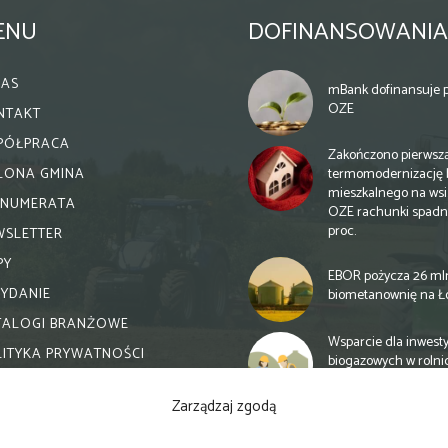
ENU
DOFINANSOWANIA
NAS
mBank dofinansuje p
OZE
NTAKT
PÓŁPRACA
Zakończono pierwsz
termomodernizację 
ELONA GMINA
mieszkalnego na wsi.
ENUMERATA
OZE rachunki spadn
proc.
WSLETTER
PY
EBOR pożycza 26 ml
WYDANIE
biometanownię na Ł
TALOGI BRANŻOWE
Wsparcie dla inwesty
LITYKA PRYWATNOŚCI
biogazowych w rolni
zmiany
Zarządzaj zgodą
Banki otwierają się n
inwestycje biogazow