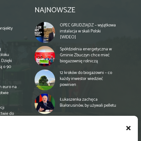
NAJNOWSZE
OPEC GRUDZIĄDZ – wyjątkowa
rojekty
instalacja w skali Polski
[WIDEO]
ą
Spółdzielnia energetyczna w
bloku
Gminie Zbuczyn chce mieć
 Dzięki
biogazownię rolniczą
ą o 90
12 kroków do biogazowni – co
każdy inwestor wiedzieć
powinien
n euro na
otwie
Łukaszenka zachęca
Białorusinów, by używali pelletu
cji
ctwie do
„Czy po drodze Ci do PSZOKu?”
Wypełnij ankietę!
a
e