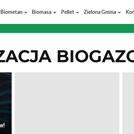
Biometan
Biomasa
Pellet
Zielona Gmina
Kon
ZACJA BIOGAZ
w!