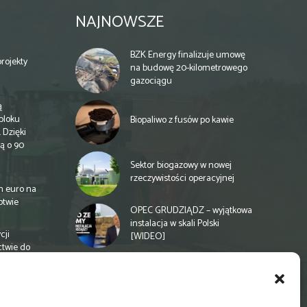
NAJNOWSZE
BZK Energy finalizuje umowę
rojekty
na budowę 20-kilometrowego
gazociągu
ą
bloku
Biopaliwo z fusów po kawie
 Dzięki
ą o 90
Sektor biogazowy w nowej
rzeczywistości operacyjnej
n euro na
otwie
OPEC GRUDZIĄDZ – wyjątkowa
instalacja w skali Polski
cji
[WIDEO]
ctwie do
Spółdzielnia energetyczna w
Gminie Zbuczyn chce mieć
biogazownię rolniczą
a
e