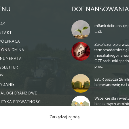
ENU
DOFINANSOWANIA
NAS
mBank dofinansuje p
OZE
NTAKT
PÓŁPRACA
Zakończono pierwsz
termomodernizację 
ELONA GMINA
mieszkalnego na wsi.
ENUMERATA
OZE rachunki spadn
proc.
WSLETTER
PY
EBOR pożycza 26 ml
WYDANIE
biometanownię na Ł
TALOGI BRANŻOWE
Wsparcie dla inwesty
LITYKA PRYWATNOŚCI
biogazowych w rolni
zmiany
Zarządzaj zgodą
Banki otwierają się n
inwestycje biogazow