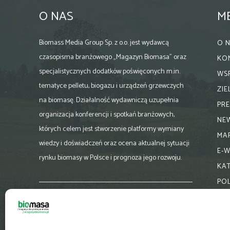
O NAS
M
Biomass Media Group Sp. z o.o. jest wydawcą
O 
czasopisma branżowego „Magazyn Biomasa” oraz
KO
specjalistycznych dodatków poświęconych m.in.
WS
tematyce pelletu, biogazu i urządzeń grzewczych
ZI
na biomasę. Działalność wydawniczą uzupełnia
PR
organizacja konferencji i spotkań branżowych,
NE
których celem jest stworzenie platformy wymiany
MA
wiedzy i doświadczeń oraz ocena aktualnej sytuacji
E-
rynku biomasy w Polsce i prognoza jego rozwoju.
KA
PO
Skontaktuj się z nami:
biuro@magazynbiomasa.pl