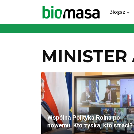
Magazyn
Biogaz
Biomasa
MINISTER
Wspólna Polityka Rolna po
nowemu. Kto zyska, kto straci?