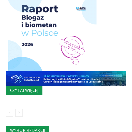
CZYTAJ WIĘCEJ
WYBÓR REDAKCJI