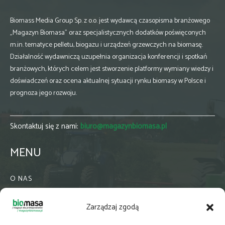
Biomass Media Group Sp. z o.o. jest wydawcą czasopisma branżowego
„Magazyn Biomasa” oraz specjalistycznych dodatków poświęconych
m.in. tematyce pelletu, biogazu i urządzeń grzewczych na biomasę.
Działalność wydawniczą uzupełnia organizacja konferencji i spotkań
branżowych, których celem jest stworzenie platformy wymiany wiedzy i
doświadczeń oraz ocena aktualnej sytuacji rynku biomasy w Polsce i
prognoza jego rozwoju.
Skontaktuj się z nami:
biuro@magazynbiomasa.pl
MENU
O NAS
KONTAKT
Zarządzaj zgodą
WSPÓŁPRACA
ZIELONA GMINA