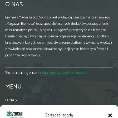
O NAS
Biomass Media Group Sp. z o.o. jest wydawcą czasopisma branżowego
„Magazyn Biomasa” oraz specjalistycznych dodatków poświęconych
m.in. tematyce pelletu, biogazu i urządzeń grzewczych na biomasę.
Działalność wydawniczą uzupełnia organizacja konferencji i spotkań
branżowych, których celem jest stworzenie platformy wymiany wiedzy i
doświadczeń oraz ocena aktualnej sytuacji rynku biomasy w Polsce i
prognoza jego rozwoju.
Skontaktuj się z nami:
biuro@magazynbiomasa.pl
MENU
O NAS
KONTAKT
Zarządzaj zgodą
WSPÓŁPRACA