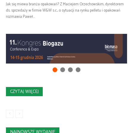
Jak się miewa branża opakowań? Z Maciejem Orzechowskim, dyrektorem
ds. sprzedaży w firmie W&W s.c., o sytuacji na rynku pelletu i opakowań
rozmawia Paweł...
CZYTAJ WIĘCEJ
NAJNOWSZE WYDANIE