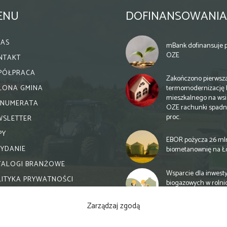
ENU
DOFINANSOWANIA
NAS
mBank dofinansuje p
OZE
NTAKT
PÓŁPRACA
Zakończono pierwsz
termomodernizację 
ELONA GMINA
mieszkalnego na wsi.
ENUMERATA
OZE rachunki spadn
proc.
WSLETTER
PY
EBOR pożycza 26 ml
WYDANIE
biometanownię na Ł
TALOGI BRANŻOWE
Wsparcie dla inwesty
LITYKA PRYWATNOŚCI
biogazowych w rolni
zmiany
Zarządzaj zgodą
Banki otwierają się n
inwestycje biogazow