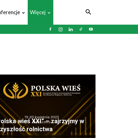
ferencje
Więcej
olska wieś XXI” – zajrzyjmy w
zyszłość rolnictwa