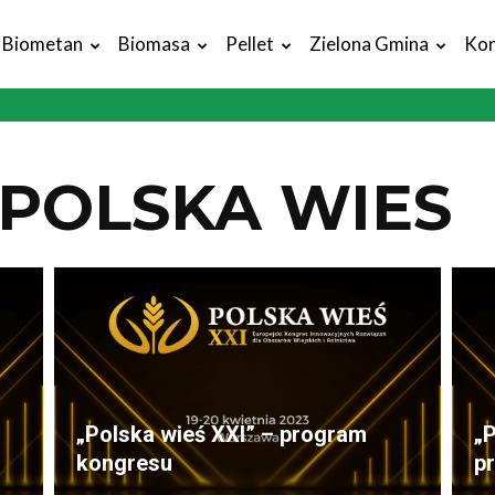
Biometan
Biomasa
Pellet
Zielona Gmina
Kon
POLSKA WIES
„Polska wieś XXI” – program
„P
kongresu
pr