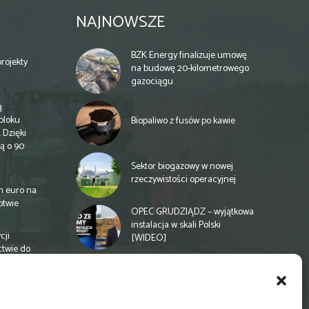
NAJNOWSZE
BZK Energy finalizuje umowę
rojekty
na budowę 20-kilometrowego
gazociągu
ą
bloku
Biopaliwo z fusów po kawie
 Dzięki
ą o 90
Sektor biogazowy w nowej
rzeczywistości operacyjnej
n euro na
otwie
OPEC GRUDZIĄDZ – wyjątkowa
instalacja w skali Polski
cji
[WIDEO]
ctwie do
Spółdzielnia energetyczna w
Gminie Zbuczyn chce mieć
biogazownię rolniczą
a
e