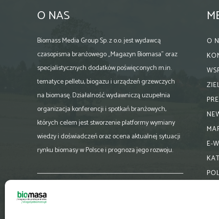
O NAS
M
Biomass Media Group Sp. z o.o. jest wydawcą
O 
czasopisma branżowego „Magazyn Biomasa” oraz
KO
specjalistycznych dodatków poświęconych m.in.
WS
tematyce pelletu, biogazu i urządzeń grzewczych
ZI
na biomasę. Działalność wydawniczą uzupełnia
PR
organizacja konferencji i spotkań branżowych,
NE
których celem jest stworzenie platformy wymiany
MA
wiedzy i doświadczeń oraz ocena aktualnej sytuacji
E-
rynku biomasy w Polsce i prognoza jego rozwoju.
KA
PO
Skontaktuj się z nami:
biuro@magazynbiomasa.pl