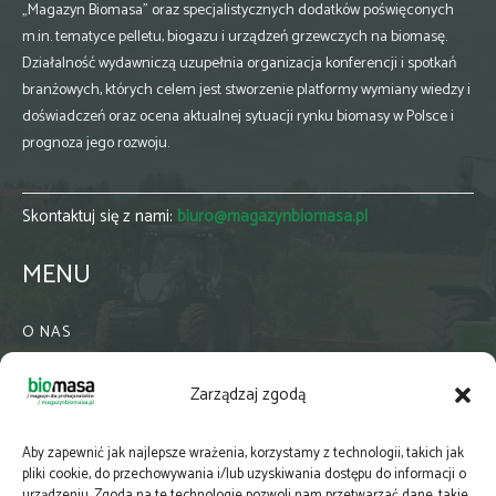
„Magazyn Biomasa” oraz specjalistycznych dodatków poświęconych
m.in. tematyce pelletu, biogazu i urządzeń grzewczych na biomasę.
Działalność wydawniczą uzupełnia organizacja konferencji i spotkań
branżowych, których celem jest stworzenie platformy wymiany wiedzy i
doświadczeń oraz ocena aktualnej sytuacji rynku biomasy w Polsce i
prognoza jego rozwoju.
Skontaktuj się z nami:
biuro@magazynbiomasa.pl
MENU
O NAS
KONTAKT
Zarządzaj zgodą
WSPÓŁPRACA
ZIELONA GMINA
Aby zapewnić jak najlepsze wrażenia, korzystamy z technologii, takich jak
PRENUMERATA
pliki cookie, do przechowywania i/lub uzyskiwania dostępu do informacji o
urządzeniu. Zgoda na te technologie pozwoli nam przetwarzać dane, takie