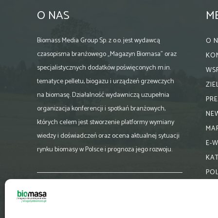
O NAS
M
Biomass Media Group Sp. z o.o. jest wydawcą
O 
czasopisma branżowego „Magazyn Biomasa” oraz
KO
specjalistycznych dodatków poświęconych m.in.
WS
tematyce pelletu, biogazu i urządzeń grzewczych
ZI
na biomasę. Działalność wydawniczą uzupełnia
PR
organizacja konferencji i spotkań branżowych,
NE
których celem jest stworzenie platformy wymiany
MA
wiedzy i doświadczeń oraz ocena aktualnej sytuacji
E-
rynku biomasy w Polsce i prognoza jego rozwoju.
KA
PO
Skontaktuj się z nami:
biuro@magazynbiomasa.pl