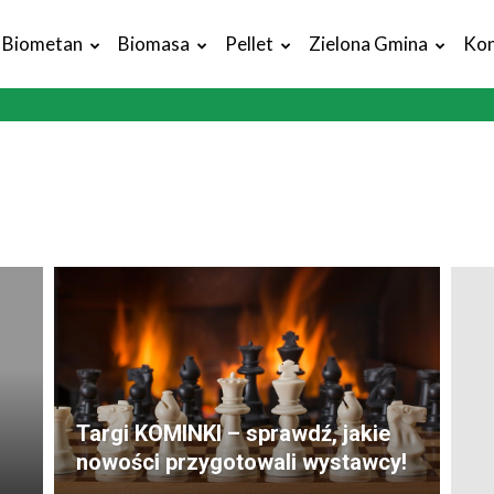
Biometan
Biomasa
Pellet
Zielona Gmina
Kon
Targi KOMINKI – sprawdź, jakie
nowości przygotowali wystawcy!