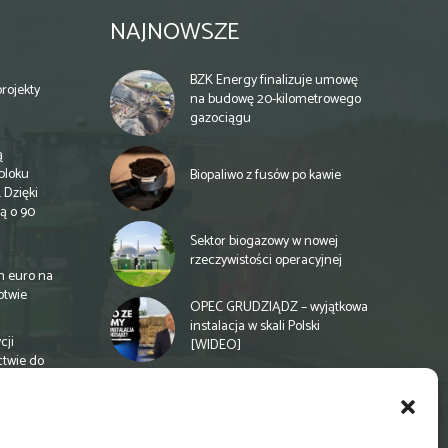
NAJNOWSZE
BZK Energy finalizuje umowę
rojekty
na budowę 20-kilometrowego
gazociągu
ą
bloku
Biopaliwo z fusów po kawie
 Dzięki
ą o 90
Sektor biogazowy w nowej
rzeczywistości operacyjnej
n euro na
otwie
OPEC GRUDZIĄDZ – wyjątkowa
instalacja w skali Polski
cji
[WIDEO]
ctwie do
Spółdzielnia energetyczna w
Gminie Zbuczyn chce mieć
biogazownię rolniczą
a
e