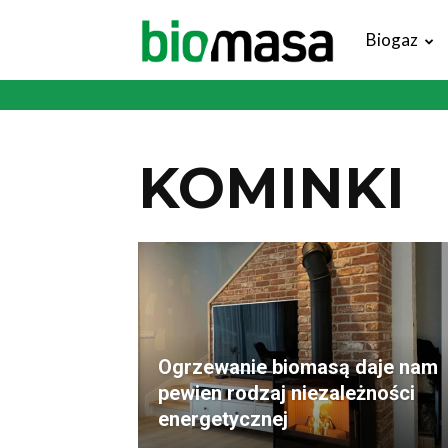
Magazyn
Biogaz
Biomasa
KOMINKI
Ogrzewanie biomasą daje nam
pewien rodzaj niezależności
energetycznej