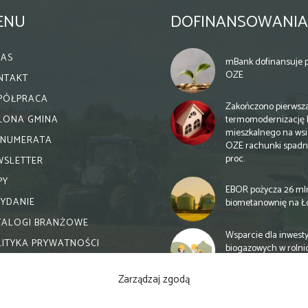
ENU
DOFINANSOWANIA
NAS
mBank dofinansuje p
OZE
NTAKT
PÓŁPRACA
Zakończono pierwsz
termomodernizację 
ELONA GMINA
mieszkalnego na wsi.
ENUMERATA
OZE rachunki spadn
proc.
WSLETTER
PY
EBOR pożycza 26 ml
WYDANIE
biometanownię na Ł
TALOGI BRANŻOWE
Wsparcie dla inwesty
LITYKA PRYWATNOŚCI
biogazowych w rolni
zmiany
Zarządzaj zgodą
Banki otwierają się n
inwestycje biogazow