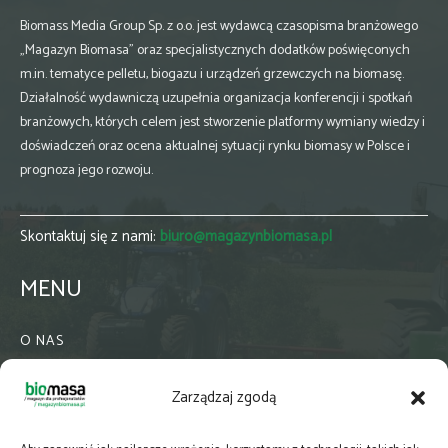
Biomass Media Group Sp. z o.o. jest wydawcą czasopisma branżowego
„Magazyn Biomasa” oraz specjalistycznych dodatków poświęconych
m.in. tematyce pelletu, biogazu i urządzeń grzewczych na biomasę.
Działalność wydawniczą uzupełnia organizacja konferencji i spotkań
branżowych, których celem jest stworzenie platformy wymiany wiedzy i
doświadczeń oraz ocena aktualnej sytuacji rynku biomasy w Polsce i
prognoza jego rozwoju.
Skontaktuj się z nami:
biuro@magazynbiomasa.pl
MENU
O NAS
KONTAKT
Zarządzaj zgodą
WSPÓŁPRACA
ZIELONA GMINA