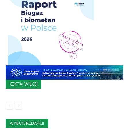
CZYTAJ WIĘCEJ
WYBÓR REDAKCJI