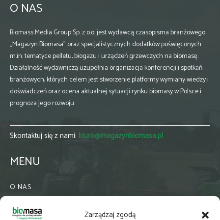
O NAS
Biomass Media Group Sp. z o.o. jest wydawcą czasopisma branżowego
„Magazyn Biomasa” oraz specjalistycznych dodatków poświęconych
m.in. tematyce pelletu, biogazu i urządzeń grzewczych na biomasę.
Działalność wydawniczą uzupełnia organizacja konferencji i spotkań
branżowych, których celem jest stworzenie platformy wymiany wiedzy i
doświadczeń oraz ocena aktualnej sytuacji rynku biomasy w Polsce i
prognoza jego rozwoju.
Skontaktuj się z nami:
biuro@magazynbiomasa.pl
MENU
O NAS
KONTAKT
Zarządzaj zgodą
WSPÓŁPRACA