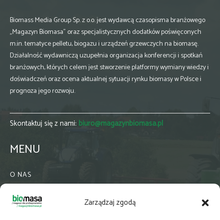
Biomass Media Group Sp. z o.o. jest wydawcą czasopisma branżowego
„Magazyn Biomasa” oraz specjalistycznych dodatków poświęconych
m.in. tematyce pelletu, biogazu i urządzeń grzewczych na biomasę.
Działalność wydawniczą uzupełnia organizacja konferencji i spotkań
branżowych, których celem jest stworzenie platformy wymiany wiedzy i
doświadczeń oraz ocena aktualnej sytuacji rynku biomasy w Polsce i
prognoza jego rozwoju.
Skontaktuj się z nami:
biuro@magazynbiomasa.pl
MENU
O NAS
KONTAKT
Zarządzaj zgodą
WSPÓŁPRACA
ZIELONA GMINA