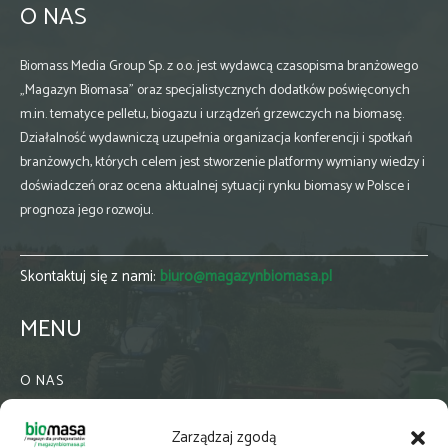
O NAS
Biomass Media Group Sp. z o.o. jest wydawcą czasopisma branżowego
„Magazyn Biomasa” oraz specjalistycznych dodatków poświęconych
m.in. tematyce pelletu, biogazu i urządzeń grzewczych na biomasę.
Działalność wydawniczą uzupełnia organizacja konferencji i spotkań
branżowych, których celem jest stworzenie platformy wymiany wiedzy i
doświadczeń oraz ocena aktualnej sytuacji rynku biomasy w Polsce i
prognoza jego rozwoju.
Skontaktuj się z nami:
biuro@magazynbiomasa.pl
MENU
O NAS
KONTAKT
Zarządzaj zgodą
WSPÓŁPRACA