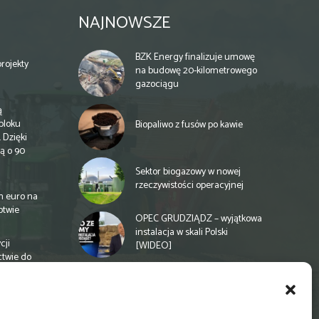
NAJNOWSZE
BZK Energy finalizuje umowę
rojekty
na budowę 20-kilometrowego
gazociągu
ą
bloku
Biopaliwo z fusów po kawie
 Dzięki
ą o 90
Sektor biogazowy w nowej
rzeczywistości operacyjnej
n euro na
otwie
OPEC GRUDZIĄDZ – wyjątkowa
instalacja w skali Polski
cji
[WIDEO]
ctwie do
Spółdzielnia energetyczna w
Gminie Zbuczyn chce mieć
biogazownię rolniczą
a
e