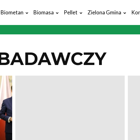
Biometan
Biomasa
Pellet
Zielona Gmina
Kon
 BADAWCZY