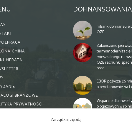
ENU
DOFINANSOWANIA
NAS
mBank dofinansuje p
OZE
NTAKT
PÓŁPRACA
Zakończono pierwsz
termomodernizację 
ELONA GMINA
mieszkalnego na wsi.
ENUMERATA
OZE rachunki spadn
proc.
WSLETTER
PY
EBOR pożycza 26 ml
WYDANIE
biometanownię na Ł
TALOGI BRANŻOWE
Wsparcie dla inwesty
LITYKA PRYWATNOŚCI
biogazowych w rolni
zmiany
Zarządzaj zgodą
Banki otwierają się n
inwestycje biogazow