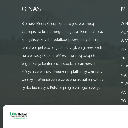
O NAS
M
Biomass Media Group Sp. z o.o. jest wydawcą
O 
czasopisma branżowego „Magazyn Biomasa” oraz
KO
specjalistycznych dodatków poświęconych m.in.
WS
tematyce pelletu, biogazu i urządzeń grzewczych
ZI
na biomasę. Działalność wydawniczą uzupełnia
PR
organizacja konferencji i spotkań branżowych,
NE
których celem jest stworzenie platformy wymiany
MA
wiedzy i doświadczeń oraz ocena aktualnej sytuacji
E-
rynku biomasy w Polsce i prognoza jego rozwoju.
KA
PO
Skontaktuj się z nami:
biuro@magazynbiomasa.pl