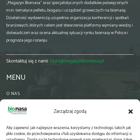
„Magazyn Biomasa” oraz specjalistycznych dodatków poświęconych
m.in. tematyce pelletu, biogazu i urządzeń grzewczych na biomasę.
Działalność wydawniczą uzupełnia organizacja konferencji i spotkań
branżowych, których celem jest stworzenie platformy wymiany wiedzy i
doświadczeń oraz ocena aktualnej sytuacji rynku biomasy w Polsce i
prognoza jego rozwoju.
Skontaktuj się z nami:
biuro@magazynbiomasa.pl
MENU
O NAS
KONTAKT
Zarządzaj zgodą
WSPÓŁPRACA
ZIELONA GMINA
Aby zapewnić jak najlepsze wrażenia, korzystamy z technologii, takich jak
PRENUMERATA
pliki cookie, do przechowywania i/lub uzyskiwania dostępu do informacji o
urządzeniu. Zgoda na te technologie pozwoli nam przetwarzać dane, takie