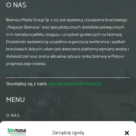
O NAS
Biomass Media Group Sp. z o.o. jest wydawcą czasopisma branżowego
„Magazyn Biomasa” oraz specjalistycznych dodatków poświęconych
m.in. tematyce pelletu, biogazu i urządzeń grzewczych na biomasę.
Działalność wydawniczą uzupełnia organizacja konferencji i spotkań
branżowych, których celem jest stworzenie platformy wymiany wiedzy i
doświadczeń oraz ocena aktualnej sytuacji rynku biomasy w Polsce i
prognoza jego rozwoju.
Skontaktuj się z nami:
biuro@magazynbiomasa.pl
MENU
O NAS
KONTAKT
Zarządzaj zgodą
WSPÓŁPRACA