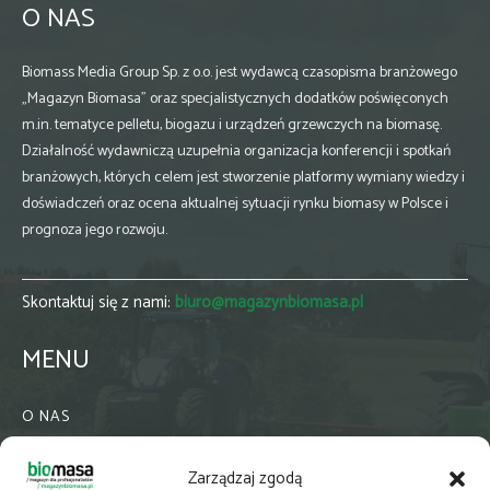
O NAS
Biomass Media Group Sp. z o.o. jest wydawcą czasopisma branżowego
„Magazyn Biomasa” oraz specjalistycznych dodatków poświęconych
m.in. tematyce pelletu, biogazu i urządzeń grzewczych na biomasę.
Działalność wydawniczą uzupełnia organizacja konferencji i spotkań
branżowych, których celem jest stworzenie platformy wymiany wiedzy i
doświadczeń oraz ocena aktualnej sytuacji rynku biomasy w Polsce i
prognoza jego rozwoju.
Skontaktuj się z nami:
biuro@magazynbiomasa.pl
MENU
O NAS
KONTAKT
Zarządzaj zgodą
WSPÓŁPRACA