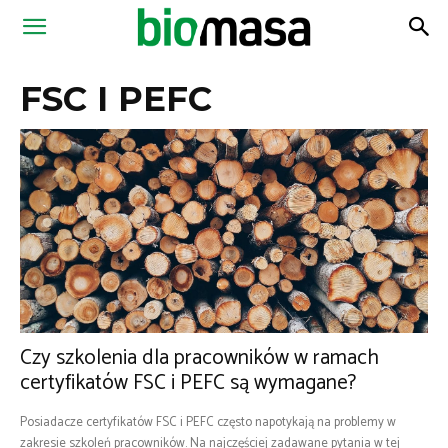
Magazyn
FSC I PEFC
Biomasa
Czy szkolenia dla pracowników w ramach
certyfikatów FSC i PEFC są wymagane?
Posiadacze certyfikatów FSC i PEFC często napotykają na problemy w
zakresie szkoleń pracowników. Na najczęściej zadawane pytania w tej