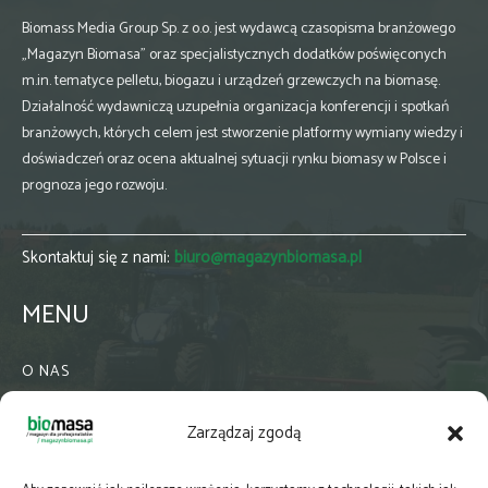
Biomass Media Group Sp. z o.o. jest wydawcą czasopisma branżowego
„Magazyn Biomasa” oraz specjalistycznych dodatków poświęconych
m.in. tematyce pelletu, biogazu i urządzeń grzewczych na biomasę.
Działalność wydawniczą uzupełnia organizacja konferencji i spotkań
branżowych, których celem jest stworzenie platformy wymiany wiedzy i
doświadczeń oraz ocena aktualnej sytuacji rynku biomasy w Polsce i
prognoza jego rozwoju.
Skontaktuj się z nami:
biuro@magazynbiomasa.pl
MENU
O NAS
KONTAKT
Zarządzaj zgodą
WSPÓŁPRACA
ZIELONA GMINA