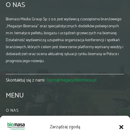
O NAS
Biomass Media Group Sp. z o.o. jest wydawcą czasopisma branżowego
„Magazyn Biomasa” oraz specjalistycznych dodatków poświęconych
m.in. tematyce pelletu, biogazu i urządzeń grzewczych na biomasę.
Działalność wydawniczą uzupełnia organizacja konferencji i spotkań
branżowych, których celem jest stworzenie platformy wymiany wiedzy i
doświadczeń oraz ocena aktualnej sytuacji rynku biomasy w Polsce i
prognoza jego rozwoju.
Skontaktuj się z nami:
biuro@magazynbiomasa.pl
MENU
O NAS
KONTAKT
Zarządzaj zgodą
WSPÓŁPRACA