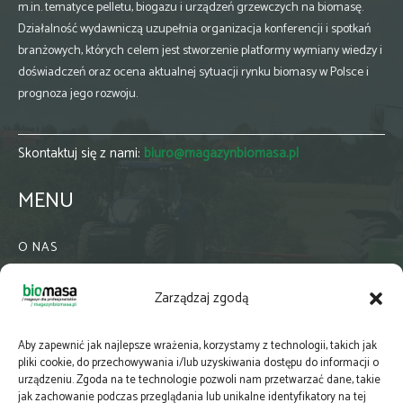
m.in. tematyce pelletu, biogazu i urządzeń grzewczych na biomasę.
Działalność wydawniczą uzupełnia organizacja konferencji i spotkań
branżowych, których celem jest stworzenie platformy wymiany wiedzy i
doświadczeń oraz ocena aktualnej sytuacji rynku biomasy w Polsce i
prognoza jego rozwoju.
Skontaktuj się z nami:
biuro@magazynbiomasa.pl
MENU
O NAS
KONTAKT
Zarządzaj zgodą
WSPÓŁPRACA
ZIELONA GMINA
Aby zapewnić jak najlepsze wrażenia, korzystamy z technologii, takich jak
PRENUMERATA
pliki cookie, do przechowywania i/lub uzyskiwania dostępu do informacji o
urządzeniu. Zgoda na te technologie pozwoli nam przetwarzać dane, takie
NEWSLETTER
jak zachowanie podczas przeglądania lub unikalne identyfikatory na tej