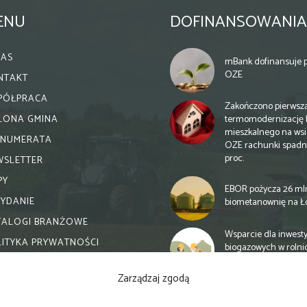
ENU
DOFINANSOWANIA
NAS
mBank dofinansuje p
OZE
NTAKT
PÓŁPRACA
Zakończono pierwsz
termomodernizację 
ELONA GMINA
mieszkalnego na wsi.
ENUMERATA
OZE rachunki spadn
proc.
WSLETTER
PY
EBOR pożycza 26 ml
WYDANIE
biometanownię na Ł
TALOGI BRANŻOWE
Wsparcie dla inwesty
LITYKA PRYWATNOŚCI
biogazowych w rolni
zmiany
Zarządzaj zgodą
Banki otwierają się n
inwestycje biogazow