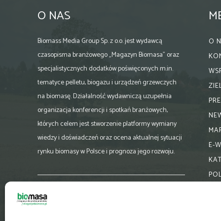
O NAS
M
Biomass Media Group Sp. z o.o. jest wydawcą
O 
czasopisma branżowego „Magazyn Biomasa” oraz
KO
specjalistycznych dodatków poświęconych m.in.
WS
tematyce pelletu, biogazu i urządzeń grzewczych
ZI
na biomasę. Działalność wydawniczą uzupełnia
PR
organizacja konferencji i spotkań branżowych,
NE
których celem jest stworzenie platformy wymiany
MA
wiedzy i doświadczeń oraz ocena aktualnej sytuacji
E-
rynku biomasy w Polsce i prognoza jego rozwoju.
KA
PO
Skontaktuj się z nami:
biuro@magazynbiomasa.pl