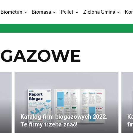
Biometan
Biomasa
Pellet
Zielona Gmina
Kon
IOGAZOWE
Katalog firm biogazowych 2022.
Ka
Te firmy trzeba znać!
fi