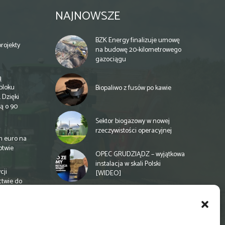
NAJNOWSZE
BZK Energy finalizuje umowę
rojekty
na budowę 20-kilometrowego
gazociągu
ą
bloku
Biopaliwo z fusów po kawie
 Dzięki
ą o 90
Sektor biogazowy w nowej
rzeczywistości operacyjnej
n euro na
otwie
OPEC GRUDZIĄDZ – wyjątkowa
instalacja w skali Polski
cji
[WIDEO]
ctwie do
Spółdzielnia energetyczna w
Gminie Zbuczyn chce mieć
biogazownię rolniczą
a
e