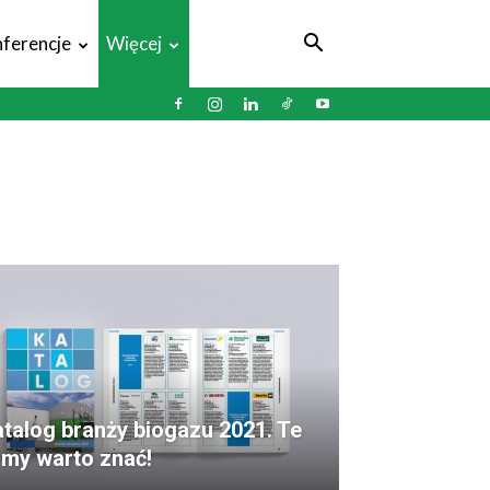
ferencje
Więcej
talog branży biogazu 2021. Te
rmy warto znać!