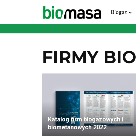
Magazyn
Biogaz
Biomasa
FIRMY B
Katalog firm biogazowych i
biometanowych 2022