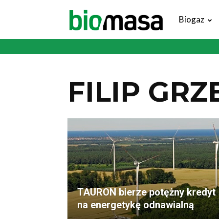
Magazyn
Biogaz
Biomasa
FILIP GR
TAURON bierze potężny kredyt
na energetykę odnawialną