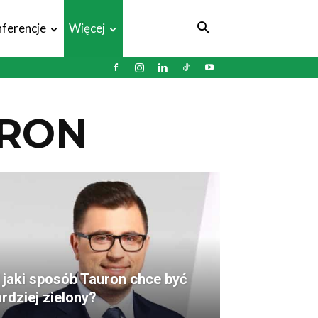
ferencje
Więcej
URON
 jaki sposób Tauron chce być
rdziej zielony?