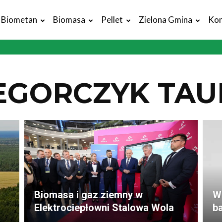
Biometan
Biomasa
Pellet
Zielona Gmina
Kon
ZEGORCZYK TA
Biomasa i gaz ziemny w
W
Elektrociepłowni Stalowa Wola
ba