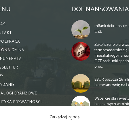
ENU
DOFINANSOWANIA
NAS
mBank dofinansuje p
OZE
NTAKT
PÓŁPRACA
Zakończono pierwsz
termomodernizację 
ELONA GMINA
mieszkalnego na wsi.
ENUMERATA
OZE rachunki spadn
proc.
WSLETTER
PY
EBOR pożycza 26 ml
WYDANIE
biometanownię na Ł
TALOGI BRANŻOWE
Wsparcie dla inwesty
LITYKA PRYWATNOŚCI
biogazowych w rolni
zmiany
Zarządzaj zgodą
Banki otwierają się n
inwestycje biogazow