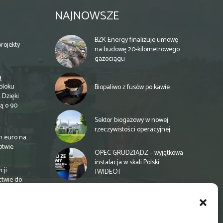
NAJNOWSZE
BZK Energy finalizuje umowę
rojekty
na budowę 20-kilometrowego
gazociągu
ą
bloku
Biopaliwo z fusów po kawie
 Dzięki
ą o 90
Sektor biogazowy w nowej
rzeczywistości operacyjnej
n euro na
otwie
OPEC GRUDZIĄDZ – wyjątkowa
instalacja w skali Polski
cji
[WIDEO]
ctwie do
Spółdzielnia energetyczna w
Gminie Zbuczyn chce mieć
biogazownię rolniczą
a
e