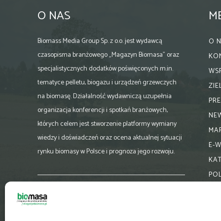
O NAS
M
Biomass Media Group Sp. z o.o. jest wydawcą
O 
czasopisma branżowego „Magazyn Biomasa” oraz
KO
specjalistycznych dodatków poświęconych m.in.
WS
tematyce pelletu, biogazu i urządzeń grzewczych
ZI
na biomasę. Działalność wydawniczą uzupełnia
PR
organizacja konferencji i spotkań branżowych,
NE
których celem jest stworzenie platformy wymiany
MA
wiedzy i doświadczeń oraz ocena aktualnej sytuacji
E-
rynku biomasy w Polsce i prognoza jego rozwoju.
KA
PO
Skontaktuj się z nami:
biuro@magazynbiomasa.pl