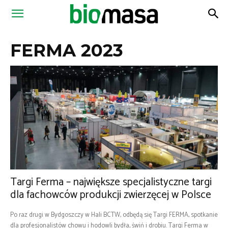
Magazyn
FERMA 2023
Biomasa
Targi Ferma – największe specjalistyczne targi
dla fachowców produkcji zwierzęcej w Polsce
Po raz drugi w Bydgoszczy w Hali BCTW, odbędą się Targi FERMA, spotkanie
dla profesjonalistów chowu i hodowli bydła, świń i drobiu. Targi Ferma w