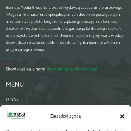
Biomass Media Group Sp. z o.o. jest wydawcą czasopisma branżowego
„Magazyn Biomasa” oraz specjalistycznych dodatków poświęconych
m.in. tematyce pelletu, biogazu i urządzeń grzewczych na biomasę.
Działalność wydawniczą uzupełnia organizacja konferencji i spotkań
branżowych, których celem jest stworzenie platformy wymiany wiedzy i
doświadczeń oraz ocena aktualnej sytuacji rynku biomasy w Polsce i
prognoza jego rozwoju.
Skontaktuj się z nami:
biuro@magazynbiomasa.pl
MENU
O NAS
KONTAKT
Zarządzaj zgodą
WSPÓŁPRACA
ZIELONA GMINA