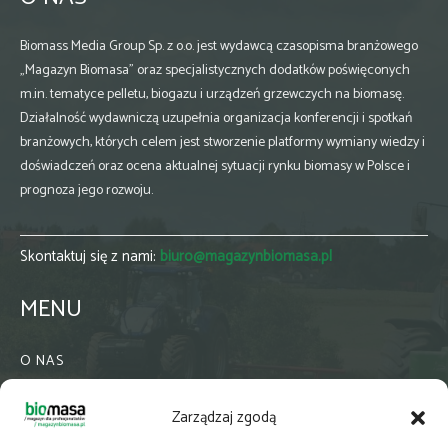
Biomass Media Group Sp. z o.o. jest wydawcą czasopisma branżowego
„Magazyn Biomasa” oraz specjalistycznych dodatków poświęconych
m.in. tematyce pelletu, biogazu i urządzeń grzewczych na biomasę.
Działalność wydawniczą uzupełnia organizacja konferencji i spotkań
branżowych, których celem jest stworzenie platformy wymiany wiedzy i
doświadczeń oraz ocena aktualnej sytuacji rynku biomasy w Polsce i
prognoza jego rozwoju.
Skontaktuj się z nami:
biuro@magazynbiomasa.pl
MENU
O NAS
KONTAKT
Zarządzaj zgodą
WSPÓŁPRACA