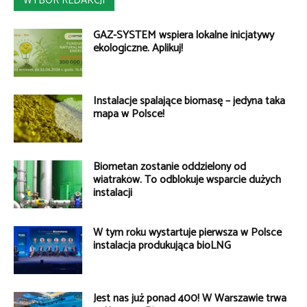
WYBÓR REDAKCJI
GAZ-SYSTEM wspiera lokalne inicjatywy
ekologiczne. Aplikuj!
Instalacje spalające biomasę – jedyna taka
mapa w Polsce!
Biometan zostanie oddzielony od
wiatraków. To odblokuje wsparcie dużych
instalacji
W tym roku wystartuje pierwsza w Polsce
instalacja produkująca bioLNG
Jest nas już ponad 400! W Warszawie trwa