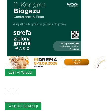
CZYTAJ WIĘCEJ
WYBÓR REDAKCJI