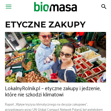
Magazyn
ETYCZNE ZAKUPY
Biomasa
LokalnyRolnik.pl – etyczne zakupy i jedzenie,
które nie szkodzi klimatowi
Raport „Wpływ kryzysu klimatycznego na decyzje zakupowe”,
przygotowany przez UN Global Compact Network Poland, był pretekstem