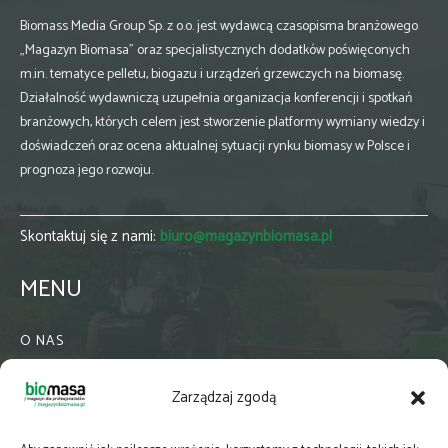
Biomass Media Group Sp. z o.o. jest wydawcą czasopisma branżowego
„Magazyn Biomasa” oraz specjalistycznych dodatków poświęconych
m.in. tematyce pelletu, biogazu i urządzeń grzewczych na biomasę.
Działalność wydawniczą uzupełnia organizacja konferencji i spotkań
branżowych, których celem jest stworzenie platformy wymiany wiedzy i
doświadczeń oraz ocena aktualnej sytuacji rynku biomasy w Polsce i
prognoza jego rozwoju.
Skontaktuj się z nami:
biuro@magazynbiomasa.pl
MENU
O NAS
KONTAKT
Zarządzaj zgodą
WSPÓŁPRACA
ZIELONA GMINA