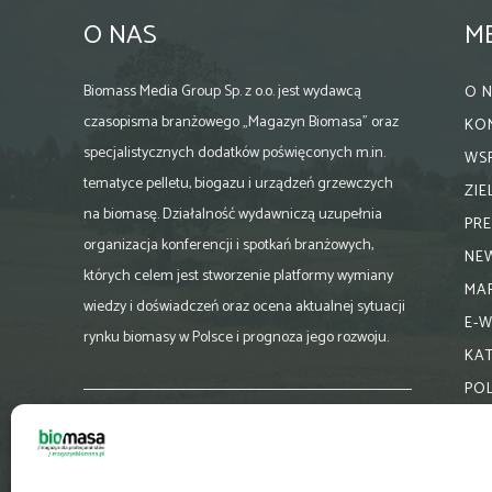
O NAS
M
Biomass Media Group Sp. z o.o. jest wydawcą
O 
czasopisma branżowego „Magazyn Biomasa” oraz
KO
specjalistycznych dodatków poświęconych m.in.
WS
tematyce pelletu, biogazu i urządzeń grzewczych
ZI
na biomasę. Działalność wydawniczą uzupełnia
PR
organizacja konferencji i spotkań branżowych,
NE
których celem jest stworzenie platformy wymiany
MA
wiedzy i doświadczeń oraz ocena aktualnej sytuacji
E-
rynku biomasy w Polsce i prognoza jego rozwoju.
KA
PO
Skontaktuj się z nami:
biuro@magazynbiomasa.pl