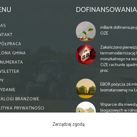
ENU
DOFINANSOWANIA
NAS
mBank dofinansuje p
OZE
NTAKT
PÓŁPRACA
Zakończono pierwsz
termomodernizację 
ELONA GMINA
mieszkalnego na wsi.
ENUMERATA
OZE rachunki spadn
proc.
WSLETTER
PY
EBOR pożycza 26 ml
WYDANIE
biometanownię na Ł
TALOGI BRANŻOWE
Wsparcie dla inwesty
LITYKA PRYWATNOŚCI
biogazowych w rolni
zmiany
Zarządzaj zgodą
Banki otwierają się n
inwestycje biogazow