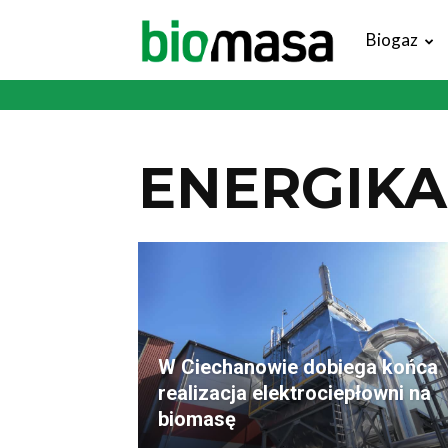
Magazyn
Biogaz
Biomasa
ENERGIKA
W Ciechanowie dobiega końca
realizacja elektrociepłowni na
biomasę