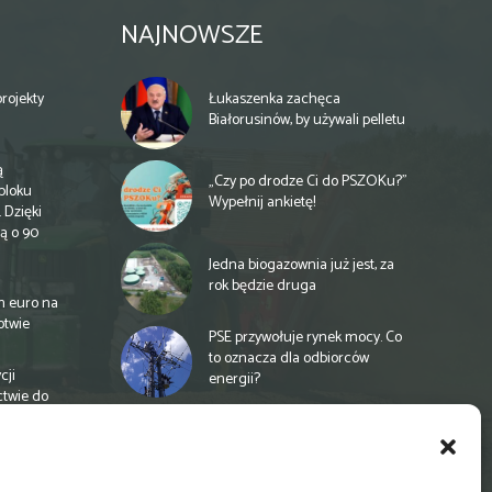
NAJNOWSZE
rojekty
Łukaszenka zachęca
Białorusinów, by używali pelletu
ą
„Czy po drodze Ci do PSZOKu?”
bloku
Wypełnij ankietę!
 Dzięki
ą o 90
Jedna biogazownia już jest, za
rok będzie druga
n euro na
otwie
PSE przywołuje rynek mocy. Co
to oznacza dla odbiorców
cji
energii?
ctwie do
Unia proponuje finansowanie
rolnictwa na nowych zasadach
a
e