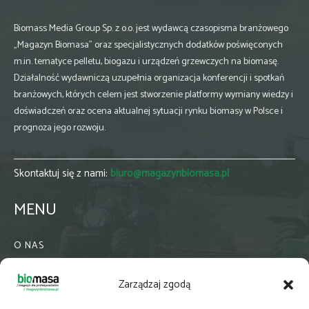
Biomass Media Group Sp. z o.o. jest wydawcą czasopisma branżowego
„Magazyn Biomasa” oraz specjalistycznych dodatków poświęconych
m.in. tematyce pelletu, biogazu i urządzeń grzewczych na biomasę.
Działalność wydawniczą uzupełnia organizacja konferencji i spotkań
branżowych, których celem jest stworzenie platformy wymiany wiedzy i
doświadczeń oraz ocena aktualnej sytuacji rynku biomasy w Polsce i
prognoza jego rozwoju.
Skontaktuj się z nami:
biuro@magazynbiomasa.pl
MENU
O NAS
KONTAKT
Zarządzaj zgodą
WSPÓŁPRACA
ZIELONA GMINA