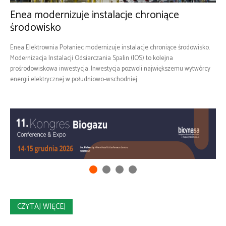
Enea modernizuje instalacje chroniące
środowisko
Enea Elektrownia Połaniec modernizuje instalacje chroniące środowisko.
Modernizacja Instalacji Odsiarczania Spalin (IOS) to kolejna
prośrodowiskowa inwestycja. Inwestycja pozwoli największemu wytwórcy
energii elektrycznej w południowo-wschodniej...
CZYTAJ WIĘCEJ