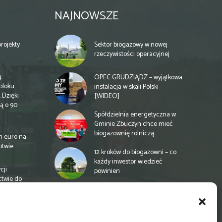
NAJNOWSZE
rojekty
Sektor biogazowy w nowej
rzeczywistości operacyjnej
ą
OPEC GRUDZIĄDZ – wyjątkowa
bloku
instalacja w skali Polski
 Dzięki
[WIDEO]
ą o 90
Spółdzielnia energetyczna w
Gminie Zbuczyn chce mieć
biogazownię rolniczą
n euro na
otwie
12 kroków do biogazowni – co
każdy inwestor wiedzieć
cji
powinien
ctwie do
Łukaszenka zachęca
Białorusinów, by używali pelletu
a
e