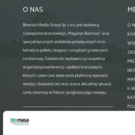
O NAS
M
Biomass Media Group Sp. z o.o. jest wydawcą
O 
czasopisma branżowego „Magazyn Biomasa” oraz
KO
specjalistycznych dodatków poświęconych m.in.
WS
tematyce pelletu, biogazu i urządzeń grzewczych
ZI
na biomasę. Działalność wydawniczą uzupełnia
PR
organizacja konferencji i spotkań branżowych,
NE
których celem jest stworzenie platformy wymiany
MA
wiedzy i doświadczeń oraz ocena aktualnej sytuacji
E-
rynku biomasy w Polsce i prognoza jego rozwoju.
KA
PO
Skontaktuj się z nami:
biuro@magazynbiomasa.pl