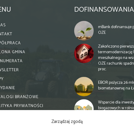
ENU
DOFINANSOWANIA
NAS
mBank dofinansuje p
OZE
NTAKT
PÓŁPRACA
Zakończono pierwsz
termomodernizację 
ELONA GMINA
mieszkalnego na wsi.
ENUMERATA
OZE rachunki spadn
proc.
WSLETTER
PY
EBOR pożycza 26 ml
WYDANIE
biometanownię na Ł
TALOGI BRANŻOWE
Wsparcie dla inwesty
LITYKA PRYWATNOŚCI
biogazowych w rolni
zmiany
Zarządzaj zgodą
Banki otwierają się n
inwestycje biogazow