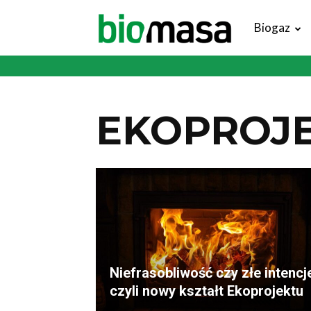
Magazyn
Biogaz
Biomasa
EKOPROJ
Niefrasobliwość czy złe intencj
czyli nowy kształt Ekoprojektu