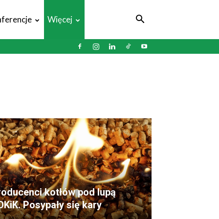
ferencje
Więcej
roducenci kotłów pod lupą
KiK. Posypały się kary