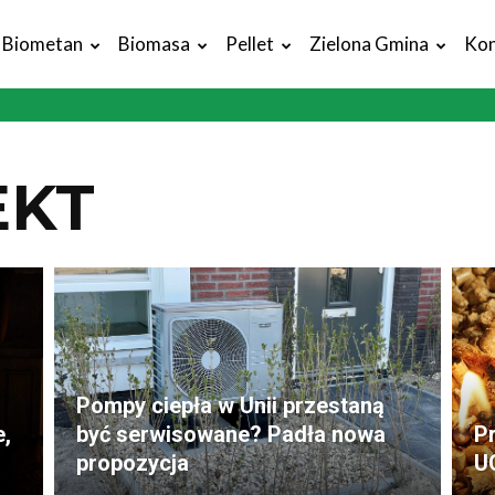
Biometan
Biomasa
Pellet
Zielona Gmina
Kon
EKT
Pompy ciepła w Unii przestaną
e,
być serwisowane? Padła nowa
P
propozycja
UO