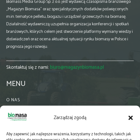
Biomass Media Group Sp. z o.o. jest wydawcą czasopisma branżowego
„Magazyn Biomasa” oraz specjalistycznych dodatków poświęconych
m.in. tematyce pelletu, biogazu i urządzeń grzewczych na biomasę.
Działalność wydawniczą uzupełnia organizacja konferencji i spotkań
branżowych, których celem jest stworzenie platformy wymiany wiedzy i
doświadczeń oraz ocena aktualnej sytuacji rynku biomasy w Polsce i
prognoza jego rozwoju.
Skontaktuj się z nami:
biuro@magazynbiomasa.pl
MENU
O NAS
KONTAKT
Zarządzaj zgodą
WSPÓŁPRACA
ZIELONA GMINA
Aby zapewnić jak najlepsze wrażenia, korzystamy z technologii, takich jak
PRENUMERATA