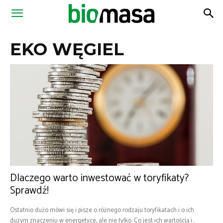
Magazyn
EKO WĘGIEL
Biomasa
Dlaczego warto inwestować w toryfikaty?
Sprawdź!
Ostatnio dużo mówi się i pisze o różnego rodzaju toryfikatach i o ich
dużym znaczeniu w energetyce, ale nie tylko. Co jest ich wartością i...